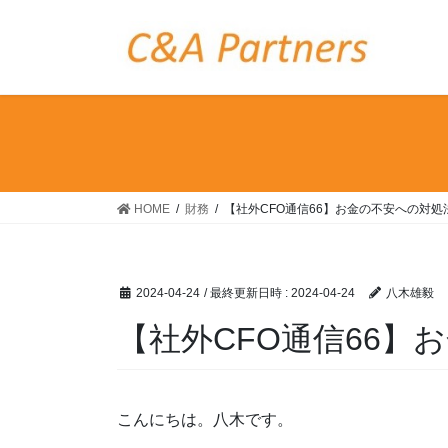
コ
ナ
ン
ビ
テ
ゲ
ン
ー
ツ
シ
へ
ョ
ス
ン
キ
に
ッ
移
HOME
財務
【社外CFO通信66】お金の不安への対処
プ
動
2024-04-24
/ 最終更新日時 :
2024-04-24
八木雄毅
【社外CFO通信66】
こんにちは。八木です。