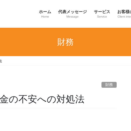
ホーム
代表メッセージ
サービス
お客様
Home
Message
Service
Client int
財務
法
財務
お金の不安への対処法