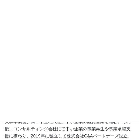
忙しいことを言い訳にできていなかった、会社と自分をゆっ
くり見つめる時間になりました。
濃密な９０分で、あっという間でしたが、とても納得感のあ
る、実務的な内容でした。
経営計画を、経営の羅針盤として活用したいと思います。
経営計画は数字からと思い込んでいましたが、気持ちの面か
ら考える点がとても新鮮でした。
ビジネスを図で示すことで、自分のわかっていること、思い
込み、わかっていないところを見える化できました。
▼講師略歴
大学卒業後、商工中金に入社。中小企業の融資営業を経験。その
後、コンサルティング会社にて中小企業の事業再生や事業承継支
援に携わり、2019年に独立して株式会社C&Aパートナーズ設立。