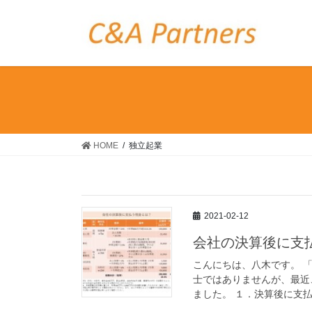
コ
ナ
ン
ビ
テ
ゲ
ン
ー
ツ
シ
へ
ョ
ス
ン
キ
に
ッ
移
HOME
独立起業
プ
動
2021-02-12
会社の決算後に支
こんにちは、八木です。 
士ではありませんが、最近
ました。 １．決算後に支払