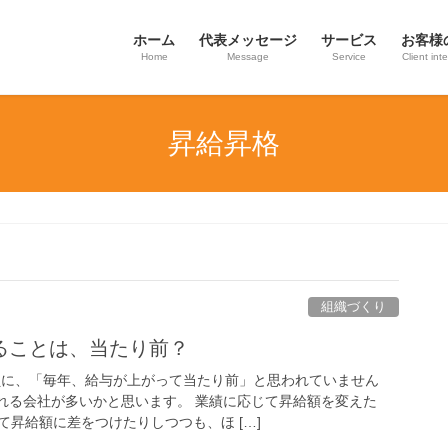
ホーム
代表メッセージ
サービス
お客様
Home
Message
Service
Client int
昇給昇格
組織づくり
ることは、当たり前？
員に、「毎年、給与が上がって当たり前」と思われていません
される会社が多いかと思います。 業績に応じて昇給額を変えた
昇給額に差をつけたりしつつも、ほ […]