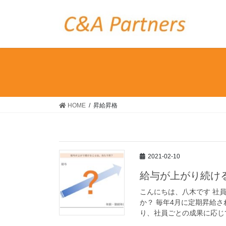
コ
ナ
ン
ビ
テ
ゲ
ン
ー
ツ
シ
へ
ョ
ス
ン
キ
に
ッ
移
HOME
昇給昇格
プ
動
2021-02-10
給与が上がり続け
こんにちは、八木です 社
か？ 毎年4月に定期昇給
り、社員ごとの成果に応じて